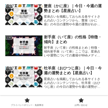
やWebメディアなどで述べられている内
容を最大公約数的に集約して、牡牛座
蟹座（かに座）｜今日・今週の運
占術
（おうし座）の基本的な性格...
勢まとめ【星座占い】
星座占いを掲載しておられる各サイトさ
んの占いコンテンツから、蟹座（かに
座）の今日の運勢や今週の運勢がわかる
ページばかりを集めました。毎日いくつ
かの星座占いをチェックしてる人にとっ
ては、僅かながらも時間と手間の短縮に
射手座（いて座）の性格【特徴・
占術
なったりお役に立てるのでは...
傾向】まとめ
射手座（いて座）の性格まとめ｜特徴・
傾向射手座（いて座）ここでは、星座占
いや運勢についての書籍やWebメディア
などで述べられている内容を最大公約数
的に集約して、射手座（いて座）の基本
的な性格の特徴、思考や言動などの傾向
牡羊座（おひつじ座）｜今日・今
占術
をまとめて一覧にしまし...
週の運勢まとめ【星座占い】
星座占いを掲載しておられる各サイトさ
んの占いコンテンツから、牡羊座（おひ
つじ座）の今日の運勢や今週の運勢がわ
かるページばかりを集めました。毎日い
くつかの星座占いをチェックしてる人に
とっては、僅かながらも時間と手間の短
今日の星座占い｜ランキング版・
占術
縮になったりお役に立てる...
今週版も紹介【無料占い集】
プライバシーポリシー・免責事項
お問い合わせ