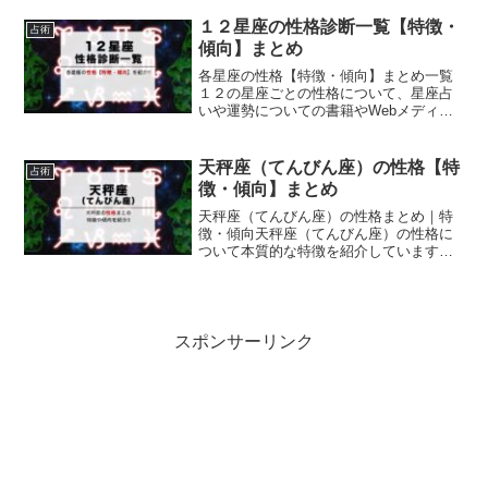
やWebメディアなどで述べられている内
容を最大公約数的に集約して、双子座
１２星座の性格診断一覧【特徴・
占術
（ふたご座）の基本的な性格...
傾向】まとめ
各星座の性格【特徴・傾向】まとめ一覧
１２の星座ごとの性格について、星座占
いや運勢についての書籍やWebメディア
などで述べられている内容を最大公約数
的に集約して、それぞれの星座の性格の
特徴や傾向をまとめて一覧にしました。
天秤座（てんびん座）の性格【特
占術
牡羊座（おひつじ座）の...
徴・傾向】まとめ
天秤座（てんびん座）の性格まとめ｜特
徴・傾向天秤座（てんびん座）の性格に
ついて本質的な特徴を紹介しています。
ここでは、星座占いや運勢についての書
籍やWebメディアなどで述べられている
内容を最大公約数的に集約して、天秤座
（てんびん座）の基本的...
スポンサーリンク