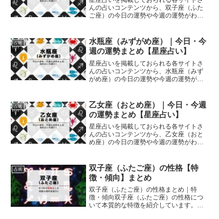
んの占いコンテンツから、双子座（ふた
ご座）の今日の運勢や今週の運勢がわか
るページばかりを集めました。毎日いく
つかの星座占いをチェックしてる人にと
っては、僅かながらも時間と手間の短縮
水瓶座（みずがめ座）｜今日・今
占術
になったりお役に立てるの...
週の運勢まとめ【星座占い】
星座占いを掲載しておられる各サイトさ
んの占いコンテンツから、水瓶座（みず
がめ座）の今日の運勢や今週の運勢がわ
かるページばかりを集めました。毎日い
くつかの星座占いをチェックしてる人に
とっては、僅かながらも時間と手間の短
乙女座（おとめ座）｜今日・今週
占術
縮になったりお役に立てる...
の運勢まとめ【星座占い】
星座占いを掲載しておられる各サイトさ
んの占いコンテンツから、乙女座（おと
め座）の今日の運勢や今週の運勢がわか
るページばかりを集めました。毎日いく
つかの星座占いをチェックしてる人にと
っては、僅かながらも時間と手間の短縮
双子座（ふたご座）の性格【特
占術
になったりお役に立てるの...
徴・傾向】まとめ
双子座（ふたご座）の性格まとめ｜特
徴・傾向双子座（ふたご座）の性格につ
いて本質的な特徴を紹介しています。こ
こでは、星座占いや運勢についての書籍